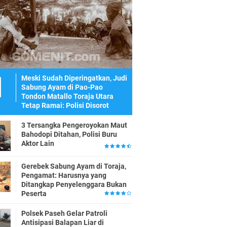
Meski Sudah Diperingatkan, Judi
Sabung Ayam di Pao-Pao
Tondon Matallo Toraja Utara
Tetap Ramai: Polisi Disorot
3 Tersangka Pengeroyokan Maut
Bahodopi Ditahan, Polisi Buru
Aktor Lain
Gerebek Sabung Ayam di Toraja,
Pengamat: Harusnya yang
Ditangkap Penyelenggara Bukan
Peserta
Polsek Paseh Gelar Patroli
Antisipasi Balapan Liar di