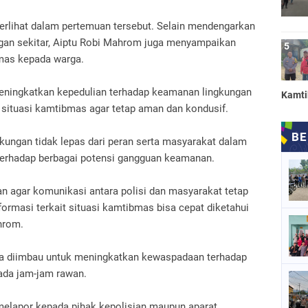
erlihat dalam pertemuan tersebut. Selain mendengarkan
ngan sekitar, Aiptu Robi Mahrom juga menyampaikan
mas kepada warga.
eningkatkan kepedulian terhadap keamanan lingkungan
Kamt
a situasi kamtibmas agar tetap aman dan kondusif.
kungan tidak lepas dari peran serta masyarakat dalam
terhadap berbagai potensi gangguan keamanan.
kan agar komunikasi antara polisi dan masyarakat tetap
nformasi terkait situasi kamtibmas bisa cepat diketahui
ahrom.
ga diimbau untuk meningkatkan kewaspadaan terhadap
pada jam-jam rawan.
 melapor kepada pihak kepolisian maupun aparat