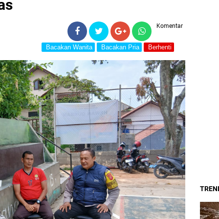
as
Komentar
Bacakan Wanita
Bacakan Pria
Berhenti
TREND