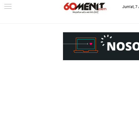
Jum'at, 7
-->
BAROMETER JAWA BARAT