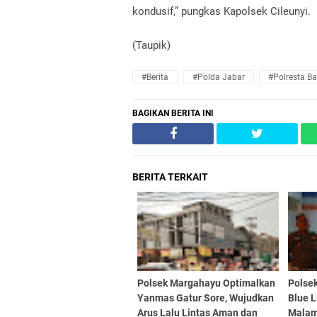
kondusif,” pungkas Kapolsek Cileunyi.
(Taupik)
#Berita
#Polda Jabar
#Polresta B
BAGIKAN BERITA INI
BERITA TERKAIT
Polsek Margahayu Optimalkan
Polse
Yanmas Gatur Sore, Wujudkan
Blue L
Arus Lalu Lintas Aman dan
Malam