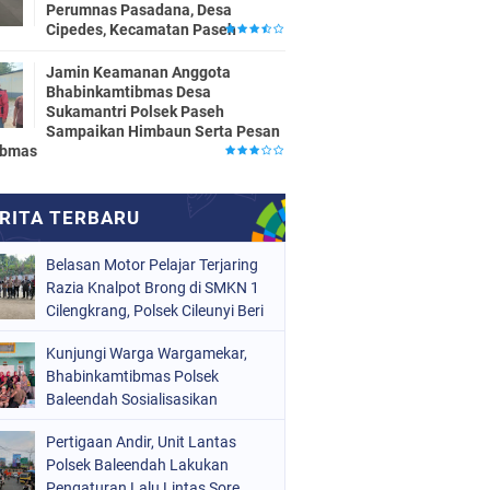
Perumnas Pasadana, Desa
Cipedes, Kecamatan Paseh
Jamin Keamanan Anggota
Bhabinkamtibmas Desa
Sukamantri Polsek Paseh
Sampaikan Himbaun Serta Pesan
ibmas
Belasan Motor Pelajar Terjaring
Razia Knalpot Brong di SMKN 1
Cilengkrang, Polsek Cileunyi Beri
Teguran dan Edukasi
Kunjungi Warga Wargamekar,
Keselamatan Berkendara
Bhabinkamtibmas Polsek
Baleendah Sosialisasikan
Layanan 110
Pertigaan Andir, Unit Lantas
Polsek Baleendah Lakukan
Pengaturan Lalu Lintas Sore