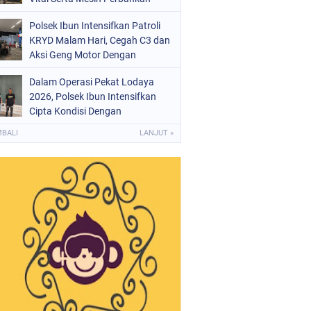
Polsek Ibun Intensifkan Patroli
KRYD Malam Hari, Cegah C3 dan
Aksi Geng Motor Dengan
Mendatangi Area SPBU
Dalam Operasi Pekat Lodaya
2026, Polsek Ibun Intensifkan
Cipta Kondisi Dengan
Mendatangi Kios Jamu dan Beri
MBALI
LANJUT »
Pembinaan Kepada Jukir