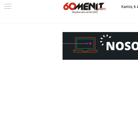
Kamis, 6 
-->
BAROMETER JAWA BARAT