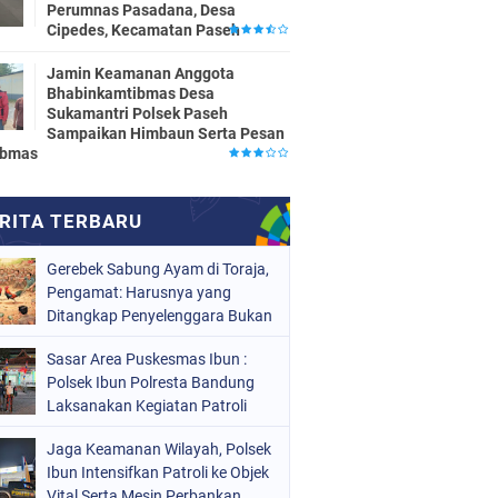
Perumnas Pasadana, Desa
Cipedes, Kecamatan Paseh
Jamin Keamanan Anggota
Bhabinkamtibmas Desa
Sukamantri Polsek Paseh
Sampaikan Himbaun Serta Pesan
ibmas
Gerebek Sabung Ayam di Toraja,
Pengamat: Harusnya yang
Ditangkap Penyelenggara Bukan
Peserta
Sasar Area Puskesmas Ibun :
Polsek Ibun Polresta Bandung
Laksanakan Kegiatan Patroli
KRYD Setiap Malam Hari
Jaga Keamanan Wilayah, Polsek
Ibun Intensifkan Patroli ke Objek
Vital Serta Mesin Perbankan