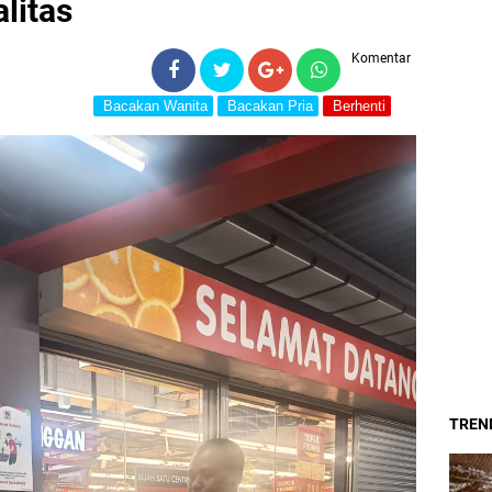
litas
Komentar
Bacakan Wanita
Bacakan Pria
Berhenti
TREND