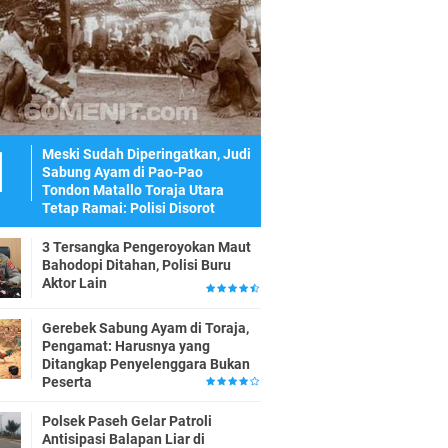
Meski Sudah Diperingatkan, Judi
Sabung Ayam di Pao-Pao
Tondon Matallo Toraja Utara
Tetap Ramai: Polisi Disorot
3 Tersangka Pengeroyokan Maut
Bahodopi Ditahan, Polisi Buru
Aktor Lain
Gerebek Sabung Ayam di Toraja,
Pengamat: Harusnya yang
Ditangkap Penyelenggara Bukan
Peserta
Polsek Paseh Gelar Patroli
Antisipasi Balapan Liar di