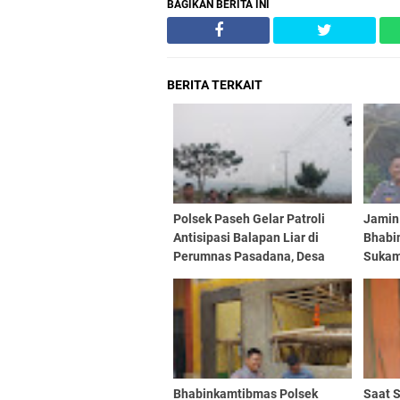
BAGIKAN BERITA INI
BERITA TERKAIT
Polsek Paseh Gelar Patroli
Jamin
Antisipasi Balapan Liar di
Bhabi
Perumnas Pasadana, Desa
Sukam
Cipedes, Kecamatan Paseh
Sampa
Pesan
Bhabinkamtibmas Polsek
Saat 