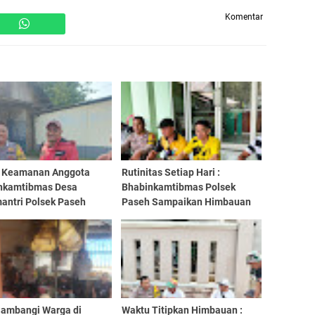
Komentar
 Keamanan Anggota
Rutinitas Setiap Hari :
nkamtibmas Desa
Bhabinkamtibmas Polsek
antri Polsek Paseh
Paseh Sampaikan Himbauan
ikan Himbaun Serta
Kamtibmas Kepada Warga
 Kamtibmas
Masyarakat Saat Sambang
Sambangi Warga di
Waktu Titipkan Himbauan :