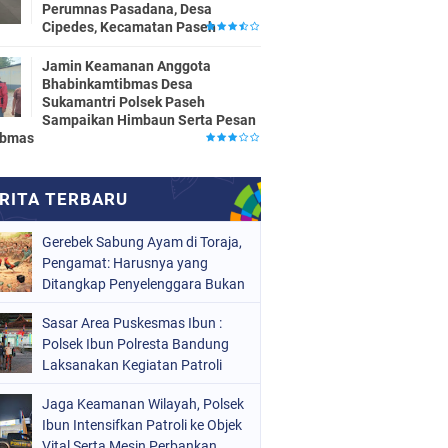
Perumnas Pasadana, Desa
Cipedes, Kecamatan Paseh
Jamin Keamanan Anggota
Bhabinkamtibmas Desa
Sukamantri Polsek Paseh
Sampaikan Himbaun Serta Pesan
ibmas
Gerebek Sabung Ayam di Toraja,
Pengamat: Harusnya yang
Ditangkap Penyelenggara Bukan
Peserta
Sasar Area Puskesmas Ibun :
Polsek Ibun Polresta Bandung
Laksanakan Kegiatan Patroli
KRYD Setiap Malam Hari
Jaga Keamanan Wilayah, Polsek
Ibun Intensifkan Patroli ke Objek
Vital Serta Mesin Perbankan