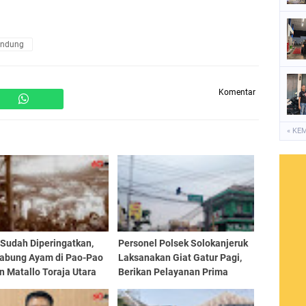
andung
Komentar
« KE
 Sudah Diperingatkan,
Personel Polsek Solokanjeruk
Sabung Ayam di Pao-Pao
Laksanakan Giat Gatur Pagi,
 Matallo Toraja Utara
Berikan Pelayanan Prima
Ramai: Polisi Disorot
kepada Masyarakat