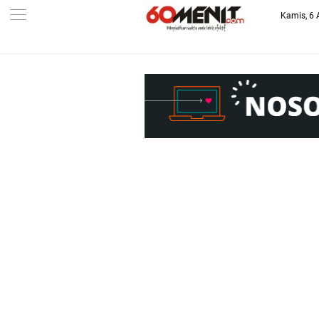
Kamis, 6 
-->
BAROMETER JAWA BARAT