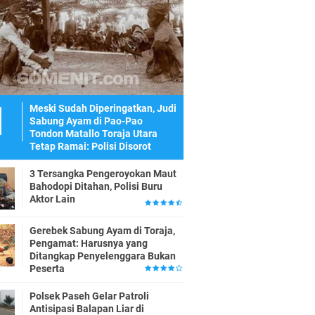
Meski Sudah Diperingatkan, Judi
Sabung Ayam di Pao-Pao
Tondon Matallo Toraja Utara
Tetap Ramai: Polisi Disorot
3 Tersangka Pengeroyokan Maut
Bahodopi Ditahan, Polisi Buru
Aktor Lain
Gerebek Sabung Ayam di Toraja,
Pengamat: Harusnya yang
Ditangkap Penyelenggara Bukan
Peserta
Polsek Paseh Gelar Patroli
Antisipasi Balapan Liar di