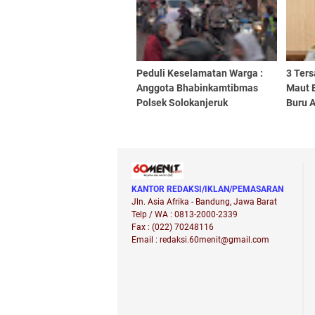
Peduli Keselamatan Warga :
3 Ter
Anggota Bhabinkamtibmas
Maut B
Polsek Solokanjeruk
Buru A
Laksanakan Gatur Pagi di
Depan SDN Solokangarut
KANTOR REDAKSI/IKLAN/PEMASARAN
Jln. Asia Afrika - Bandung, Jawa Barat
Telp / WA : 0813-2000-2339
Fax : (022) 70248116
Email : redaksi.60menit@gmail.com