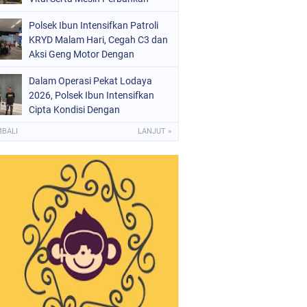
Polsek Ibun Intensifkan Patroli
KRYD Malam Hari, Cegah C3 dan
Aksi Geng Motor Dengan
Mendatangi Area SPBU
Dalam Operasi Pekat Lodaya
2026, Polsek Ibun Intensifkan
Cipta Kondisi Dengan
Mendatangi Kios Jamu dan Beri
MBALI
LANJUT »
Pembinaan Kepada Jukir