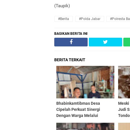
(Taupik)
#Berita
#Polda Jabar
#Polresta B
BAGIKAN BERITA INI
BERITA TERKAIT
Bhabinkamtibmas Desa
Meski
Cipelah Perkuat Sinergi
Judi 
Dengan Warga Melalui
Tondon
Sambang dan Binluh
Tetap 
Kamtibmas