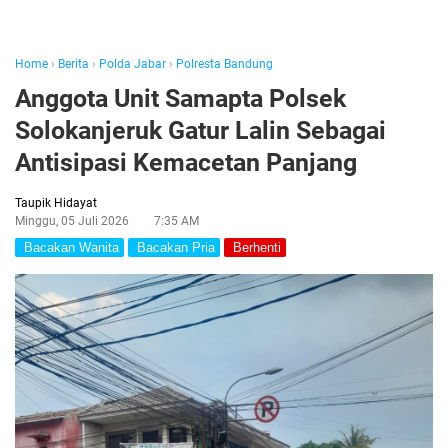
Home
›
Berita
›
Polda Jabar
›
Polresta Bandung
Anggota Unit Samapta Polsek
Solokanjeruk Gatur Lalin Sebagai
Antisipasi Kemacetan Panjang
Taupik Hidayat
Minggu, 05 Juli 2026
7:35 AM
Bacakan Wanita
Bacakan Pria
Berhenti